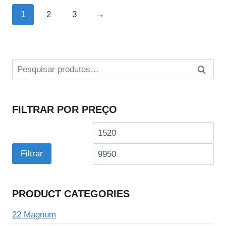
1
2
3
→
Pesquisar
Pesqui
por:
FILTRAR POR PREÇO
Preço
Pre
mínimo
má
Filtrar
PRODUCT CATEGORIES
22 Magnum