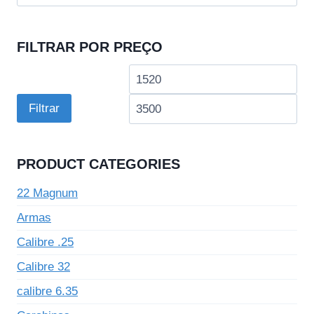
por:
FILTRAR POR PREÇO
Preço
Pre
mínimo
má
Filtrar
PRODUCT CATEGORIES
22 Magnum
Armas
Calibre .25
Calibre 32
calibre 6.35