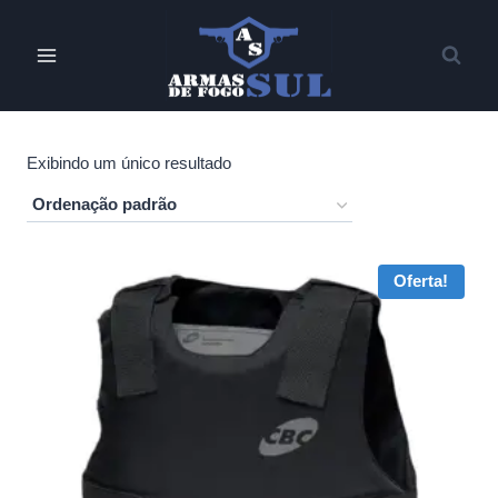
Pular
para
o
Conteúdo
Exibindo um único resultado
Oferta!