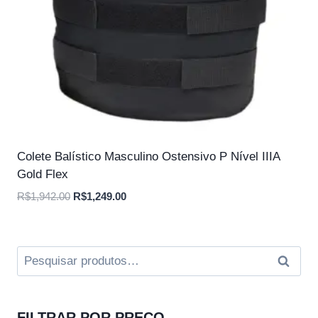
Colete Balístico Masculino Ostensivo P Nível IIIA
Gold Flex
O
O
R$
1,942.00
R$
1,249.00
preço
preço
original
atual
era:
é:
Pesquisar
Pesqui
R$1,942.00.
R$1,249.00.
por:
FILTRAR POR PREÇO