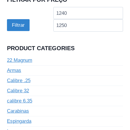
Preço
Pre
mínimo
má
Filtrar
PRODUCT CATEGORIES
22 Magnum
Armas
Calibre .25
Calibre 32
calibre 6.35
Carabinas
Espingarda