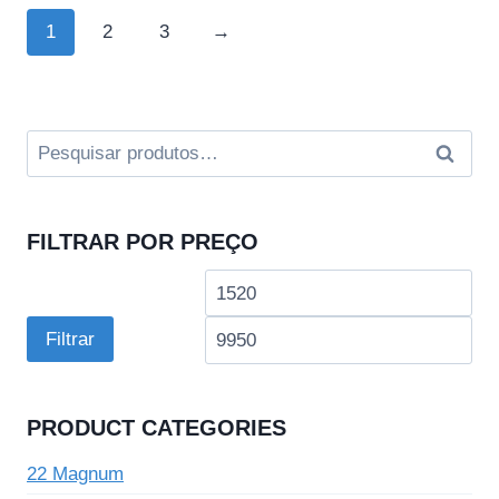
1
2
3
→
Pesquisar
Pesqui
por:
FILTRAR POR PREÇO
Preço
Pre
mínimo
má
Filtrar
PRODUCT CATEGORIES
22 Magnum