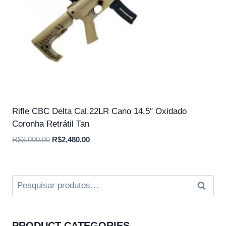
Rifle CBC Delta Cal.22LR Cano 14.5″ Oxidado
Coronha Retrátil Tan
O
O
R$
3,000.00
R$
2,480.00
preço
preço
original
atual
era:
é:
Pesquisar
Pesqui
R$3,000.00.
R$2,480.00.
por:
PRODUCT CATEGORIES