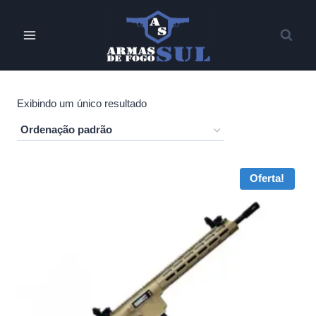
Pular
para
o
Conteúdo
Exibindo um único resultado
Oferta!