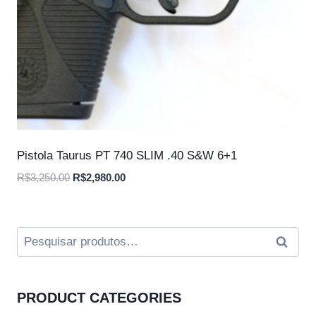
Pistola Taurus PT 740 SLIM .40 S&W 6+1
O
O
R$
3,250.00
R$
2,980.00
preço
preço
original
atual
era:
é:
Pesquisar
Pesqui
R$3,250.00.
R$2,980.00.
por:
PRODUCT CATEGORIES