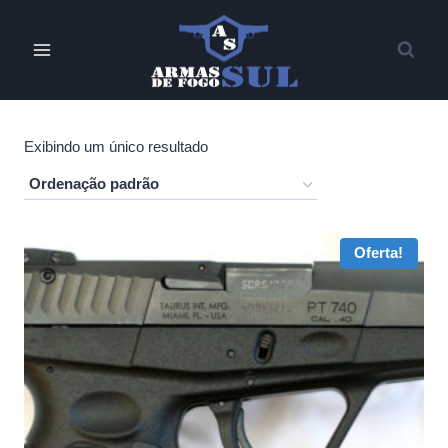
Pular
para
o
Conteúdo
Exibindo um único resultado
Oferta!