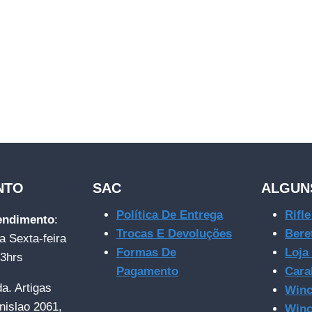
NTO
SAC
ALGUN
Política De Entrega
Rifl
tendimento
:
Trocas E Devoluções
Bere
a Sexta-feira
Formas De
Loja
23hrs
Pagamento
Cara
da. Artigas
Winc
nislao 2061,
Winc