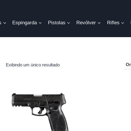
s
Espingarda
Pistolas
Revólver
Rifles
Exibindo um único resultado
r
o
mo