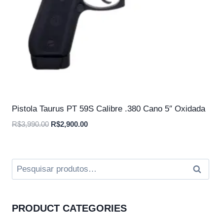
Pistola Taurus PT 59S Calibre .380 Cano 5″ Oxidada
O
O
R$
3,990.00
R$
2,900.00
preço
preço
original
atual
era:
é:
Pesquisar
Pesqui
R$3,990.00.
R$2,900.00.
por:
PRODUCT CATEGORIES