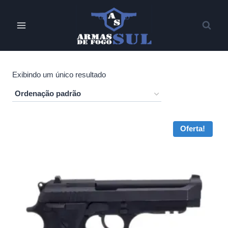
Pular
para
o
Conteúdo
Exibindo um único resultado
Oferta!