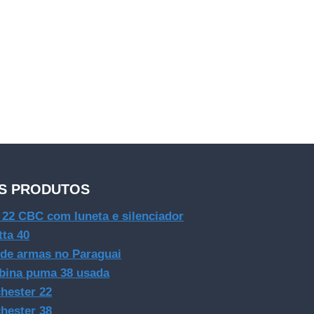
S PRODUTOS
e 22 CBC com luneta e silenciador
tta 40
 de armas no Paraguai
bina puma 38 usada
hester 22
hester 38