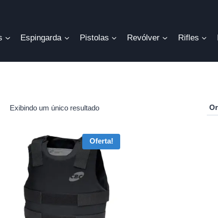
s
Espingarda
Pistolas
Revólver
Rifles
Exibindo um único resultado
r
Oferta!
o
mo