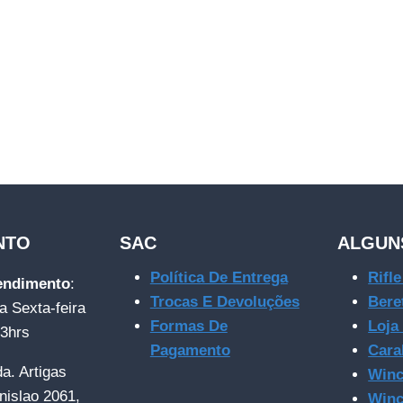
NTO
SAC
ALGUN
Política De Entrega
Rifl
tendimento
:
Trocas E Devoluções
Bere
a Sexta-feira
Formas De
Loja
23hrs
Pagamento
Cara
da. Artigas
Winc
nislao 2061,
Winc