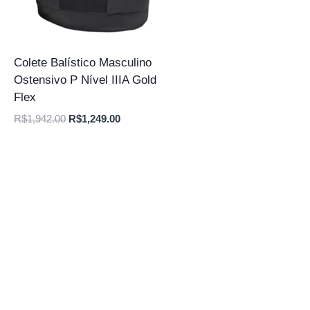
Colete Balístico Masculino
Ostensivo P Nível IIIA Gold
Flex
O
O
R$
1,942.00
R$
1,249.00
preço
preço
original
atual
era:
é:
R$1,942.00.
R$1,249.00.