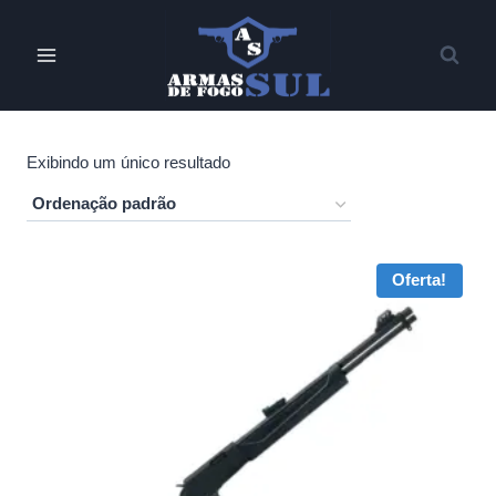
Pular
para
o
Conteúdo
Exibindo um único resultado
Oferta!