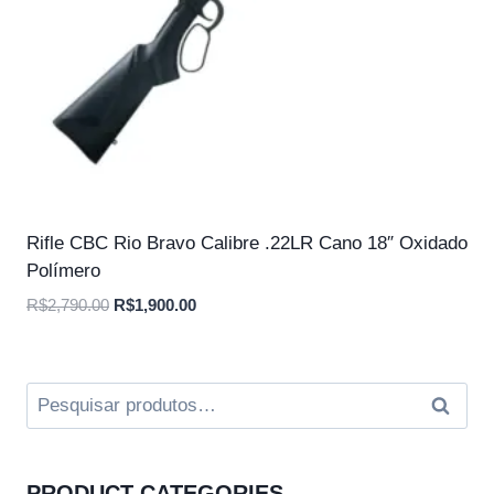
Rifle CBC Rio Bravo Calibre .22LR Cano 18″ Oxidado
Polímero
O
O
R$
2,790.00
R$
1,900.00
preço
preço
original
atual
era:
é:
Pesquisar
Pesqui
R$2,790.00.
R$1,900.00.
por:
PRODUCT CATEGORIES