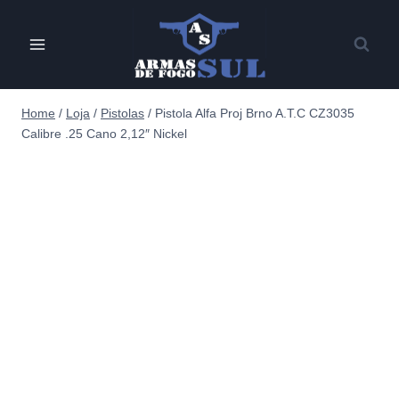
Pular
para
o
Conteúdo
Home
/
Loja
/
Pistolas
/
Pistola Alfa Proj Brno A.T.C CZ3035
Calibre .25 Cano 2,12″ Nickel