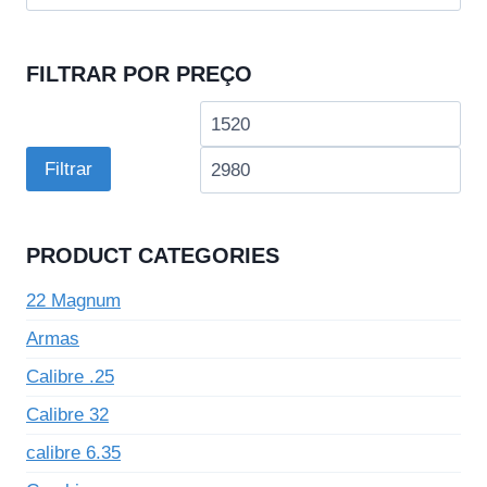
por:
FILTRAR POR PREÇO
Preço
Pre
mínimo
má
Filtrar
PRODUCT CATEGORIES
22 Magnum
Armas
Calibre .25
Calibre 32
calibre 6.35