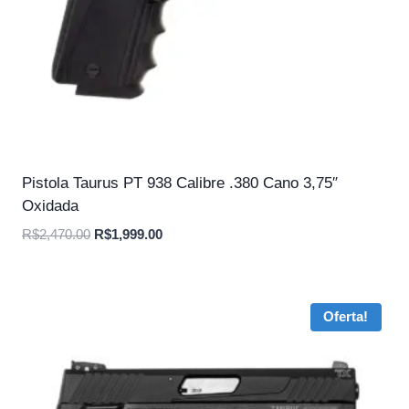
Pistola Taurus PT 938 Calibre .380 Cano 3,75″
Oxidada
O
O
R$
2,470.00
R$
1,999.00
preço
preço
original
atual
era:
é:
Oferta!
R$2,470.00.
R$1,999.00.