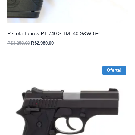
Pistola Taurus PT 740 SLIM .40 S&W 6+1
O
O
R$
3,250.00
R$
2,980.00
preço
preço
original
atual
era:
é:
Oferta!
R$3,250.00.
R$2,980.00.