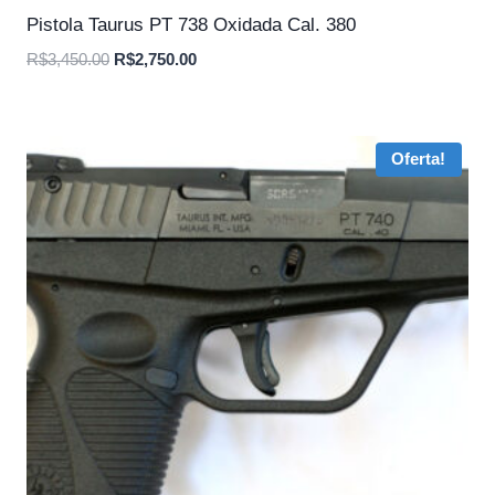
Pistola Taurus PT 738 Oxidada Cal. 380
O
O
R$
3,450.00
R$
2,750.00
preço
preço
original
atual
era:
é:
Oferta!
R$3,450.00.
R$2,750.00.