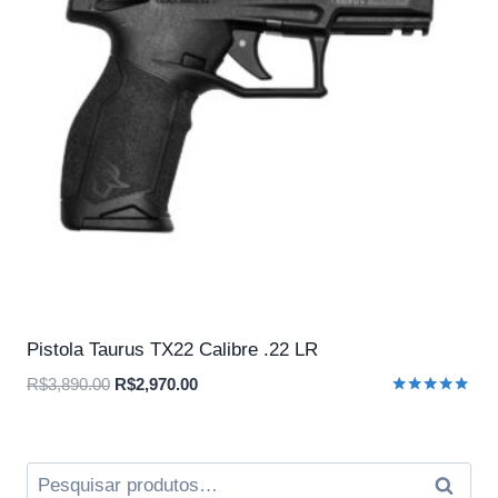
Pistola Taurus TX22 Calibre .22 LR
O
O
R$
3,890.00
R$
2,970.00
Avaliação
preço
preço
5.00
original
atual
de 5
era:
é:
Pesquisar
Pesqui
R$3,890.00.
R$2,970.00.