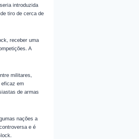
eria introduzida
e tiro de cerca de
ock, receber uma
ompetições. A
tre militares,
 eficaz em
siastas de armas
algumas nações a
controversa e é
lock.