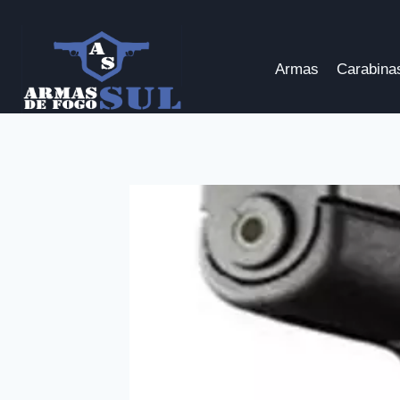
Pular
para
o
Armas
Carabina
Conteúdo