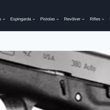
s
Espingarda
Pistolas
Revólver
Rifles