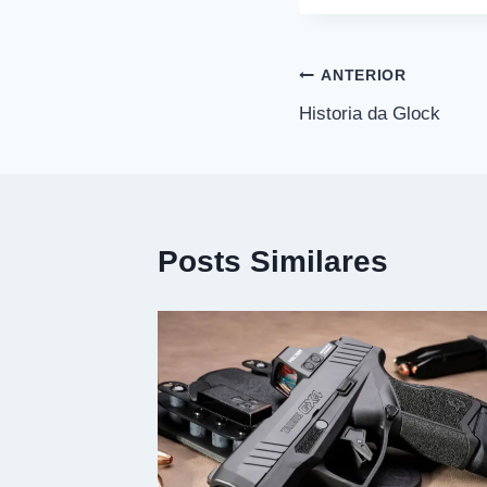
Navegação
ANTERIOR
Historia da Glock
de
Post
Posts Similares