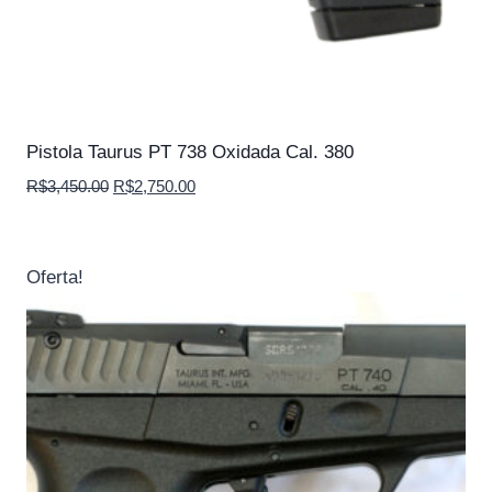
Pistola Taurus PT 738 Oxidada Cal. 380
O
O
R$
3,450.00
R$
2,750.00
preço
preço
original
atual
era:
é:
Oferta!
R$3,450.00.
R$2,750.00.