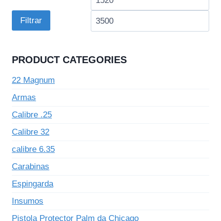
mínimo
má
Filtrar
PRODUCT CATEGORIES
22 Magnum
Armas
Calibre .25
Calibre 32
calibre 6.35
Carabinas
Espingarda
Insumos
Pistola Protector Palm da Chicago