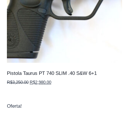
Pistola Taurus PT 740 SLIM .40 S&W 6+1
O
O
R$
3,250.00
R$
2,980.00
preço
preço
original
atual
era:
é:
Oferta!
R$3,250.00.
R$2,980.00.