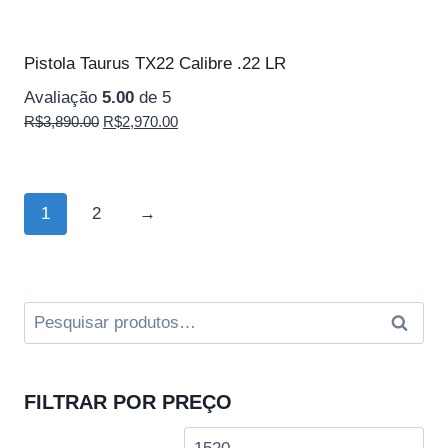
Pistola Taurus TX22 Calibre .22 LR
Avaliação
5.00
de 5
O
O
R$
3,890.00
R$
2,970.00
preço
preço
original
atual
era:
é:
1
2
→
R$3,890.00.
R$2,970.00.
Pesquisar
Pesquis
por:
FILTRAR POR PREÇO
Preço
Pre