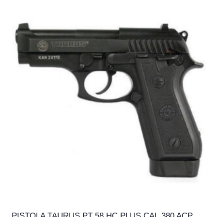
PISTOLA TAURUS PT 58 HC PLUS CAL.380 ACP,