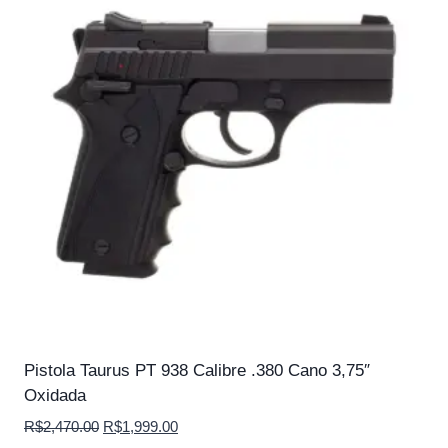
Pistola Taurus PT 938 Calibre .380 Cano 3,75″
Oxidada
O
O
R$
2,470.00
R$
1,999.00