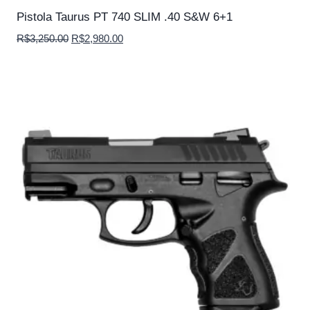
Pistola Taurus PT 740 SLIM .40 S&W 6+1
O
O
R$
3,250.00
R$
2,980.00
preço
preço
original
atual
era:
é:
R$3,250.00.
R$2,980.00.