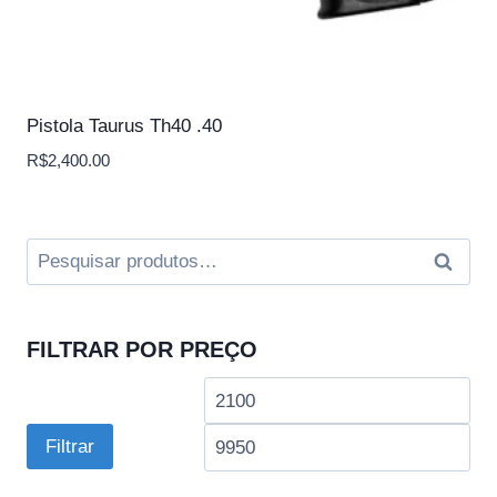
Pistola Taurus Th40 .40
R$
2,400.00
Pesquisar
Pesquis
por:
FILTRAR POR PREÇO
Preço
Pre
mínimo
má
Filtrar