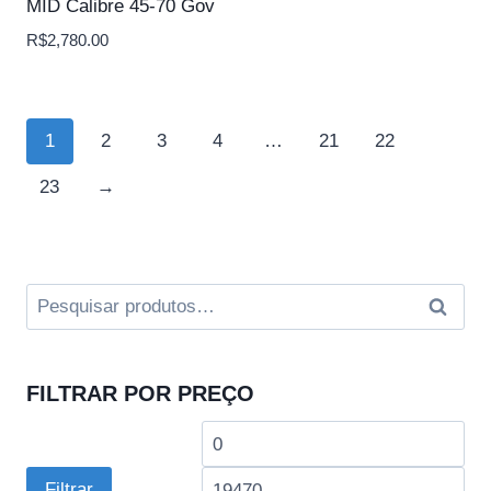
MID Calibre 45-70 Gov
R$
2,780.00
1
2
3
4
…
21
22
23
→
Pesquisar
Pesquis
por:
FILTRAR POR PREÇO
Preço
Pre
mínimo
má
Filtrar