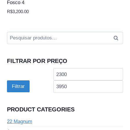
Fosco 4
R$
3,200.00
Pesquisar
Pesquis
por:
FILTRAR POR PREÇO
Preço
Pre
mínimo
má
Filtrar
PRODUCT CATEGORIES
22 Magnum