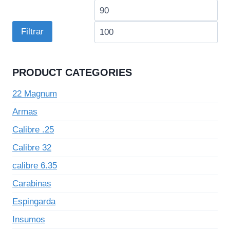
Preço
Pre
mínimo
má
Filtrar
PRODUCT CATEGORIES
22 Magnum
Armas
Calibre .25
Calibre 32
calibre 6.35
Carabinas
Espingarda
Insumos