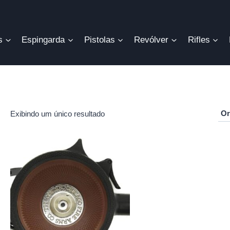
s
Espingarda
Pistolas
Revólver
Rifles
Exibindo um único resultado
r