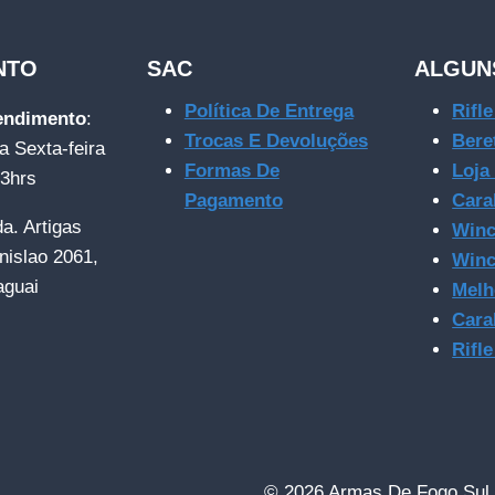
NTO
SAC
ALGUN
Política De Entrega
Rifl
tendimento
:
Trocas E Devoluções
Bere
a Sexta-feira
Formas De
Loja
23hrs
Pagamento
Cara
da. Artigas
Winc
nislao 2061,
Winc
aguai
Melh
Cara
Rifl
© 2026 Armas De Fogo Sul