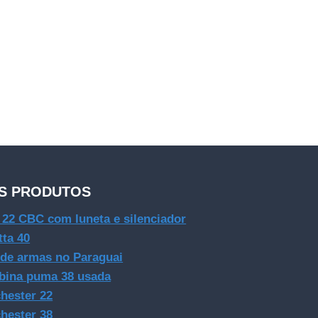
S PRODUTOS
e 22 CBC com luneta e silenciador
tta 40
 de armas no Paraguai
bina puma 38 usada
hester 22
hester 38