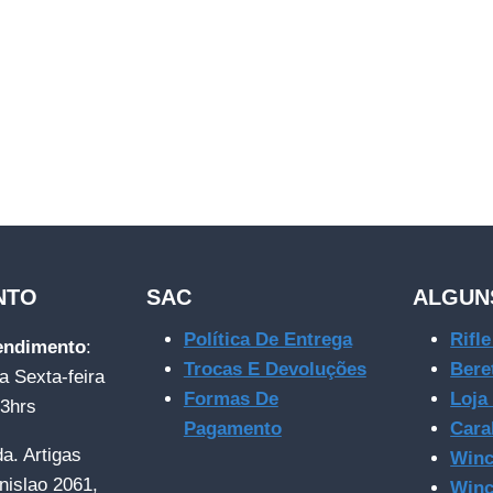
NTO
SAC
ALGUN
Política De Entrega
Rifl
tendimento
:
Trocas E Devoluções
Bere
a Sexta-feira
Formas De
Loja
23hrs
Pagamento
Cara
da. Artigas
Winc
nislao 2061,
Winc