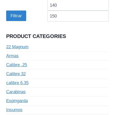
Preço
Pre
mínimo
má
Filtrar
PRODUCT CATEGORIES
22 Magnum
Armas
Calibre .25
Calibre 32
calibre 6.35
Carabinas
Espingarda
Insumos