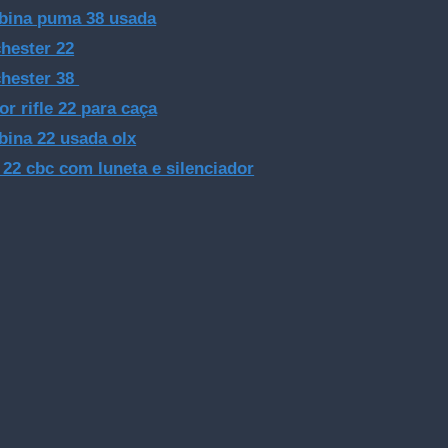
bina puma 38 usada
hester 22
hester 38
or rifle 22 para caça
bina 22 usada olx
e 22 cbc com luneta e silenciador