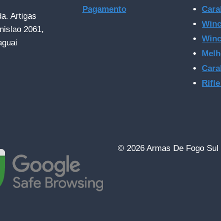
Pagamento
Cara
da. Artigas
Winc
nislao 2061,
Winc
aguai
Melh
Cara
Rifl
© 2026 Armas De Fogo Sul