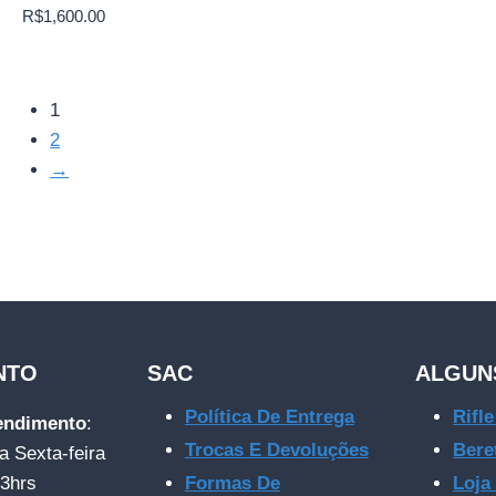
R$
1,600.00
1
2
→
NTO
SAC
ALGUN
Política De Entrega
Rifl
tendimento
:
Trocas E Devoluções
Bere
a Sexta-feira
23hrs
Formas De
Loja