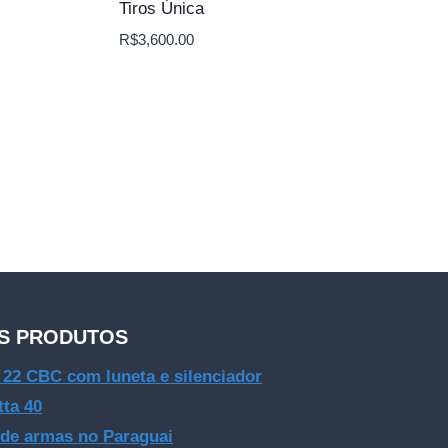
Tiros Única
R$
3,600.00
S PRODUTOS
e 22 CBC com luneta e silenciador
tta 40
 de armas no Paraguai