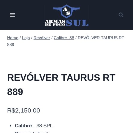
Pular
para
o
Conteúdo
Home
/
Loja
/
Revólver
/
Calibre .38
/
REVÓLVER TAURUS RT
889
REVÓLVER TAURUS RT
889
R$
2,150.00
Calibre:
.38 SPL