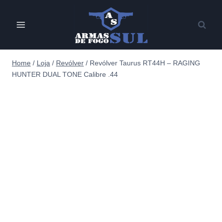
Pular
para
o
Conteúdo
Home
/
Loja
/
Revólver
/
Revólver Taurus RT44H – RAGING
HUNTER DUAL TONE Calibre .44