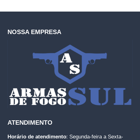
original
atual
era:
é:
R$4,000.00.
R$2,630.00.
NOSSA EMPRESA
ATENDIMENTO
Horário de atendimento
: Segunda-feira a Sexta-