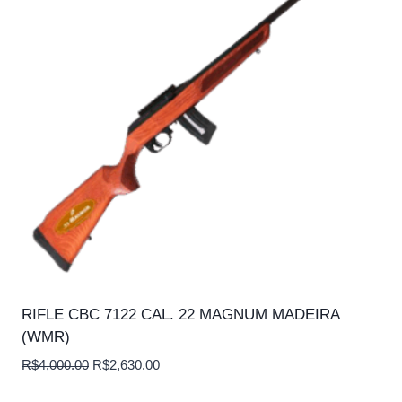
RIFLE CBC 7122 CAL. 22 MAGNUM MADEIRA
(WMR)
O
O
R$
4,000.00
R$
2,630.00
preço
preço