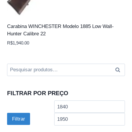
Carabina WINCHESTER Modelo 1885 Low Wall-
Hunter Calibre 22
R$
1,940.00
Pesquisar
Pesquis
por:
FILTRAR POR PREÇO
Preço
Pre
mínimo
má
Filtrar