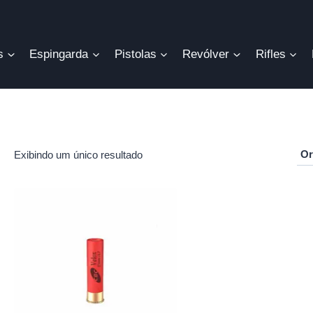
s
Espingarda
Pistolas
Revólver
Rifles
Exibindo um único resultado
r
o
mo