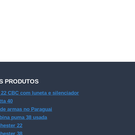
S PRODUTOS
e 22 CBC com luneta e silenciador
tta 40
 de armas no Paraguai
bina puma 38 usada
hester 22
hester 38