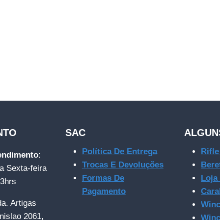
NTO
SAC
ALGUN
Política De Entrega
Rifl
tendimento
:
Trocas E Devoluções
Bere
a Sexta-feira
Formas De
Loja
23hrs
Pagamento
Cara
da. Artigas
Winc
nislao 2061,
Winc