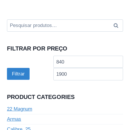
Pesquisar
Pesquis
por:
FILTRAR POR PREÇO
Preço
Pre
mínimo
má
Filtrar
PRODUCT CATEGORIES
22 Magnum
Armas
Calibre .25