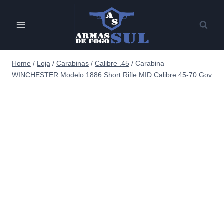
Pular
para
o
Conteúdo
Home
/
Loja
/
Carabinas
/
Calibre .45
/
Carabina
WINCHESTER Modelo 1886 Short Rifle MID Calibre 45-70 Gov