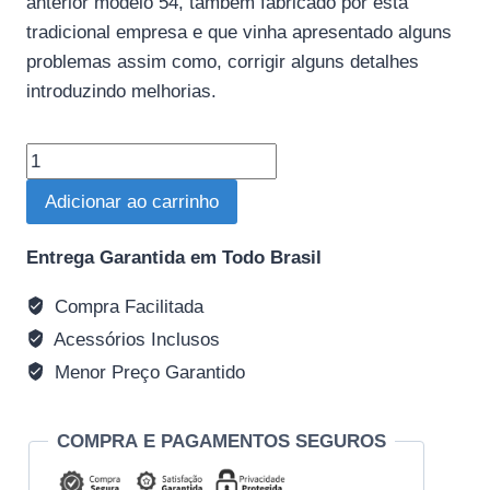
anterior modelo 54, também fabricado por esta
tradicional empresa e que vinha apresentado alguns
problemas assim como, corrigir alguns detalhes
introduzindo melhorias.
Carabina
WINCHESTER
Adicionar ao carrinho
Modelo
1886
Entrega Garantida em Todo Brasil
Short
Rifle
Compra Facilitada
MID
Acessórios Inclusos
Calibre
Menor Preço Garantido
45-
70
COMPRA E PAGAMENTOS SEGUROS
Gov
quantidade