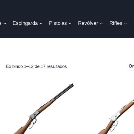
s
Espingarda
Pistolas
Revólver
Rifles
Exibindo 1–12 de 17 resultados
r
o
mo