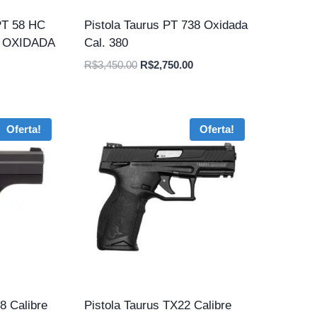
T 58 HC
Pistola Taurus PT 738 Oxidada
, OXIDADA
Cal. 380
O
O
R$
3,450.00
R$
2,750.00
preço
preço
original
atual
era:
é:
Oferta!
Oferta!
R$3,450.00.
R$2,750.00.
8 Calibre
Pistola Taurus TX22 Calibre