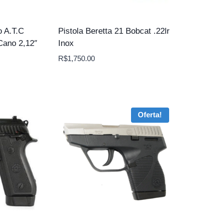
o A.T.C
Pistola Beretta 21 Bobcat .22lr
Cano 2,12″
Inox
R$
1,750.00
Oferta!