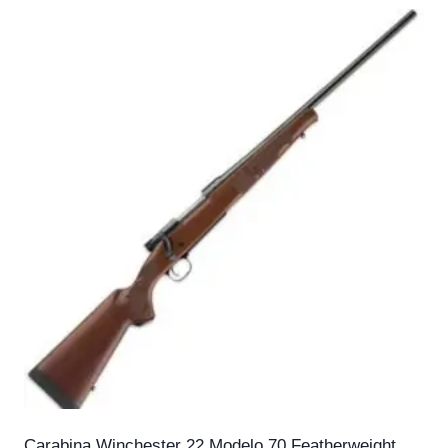
Carabina Winchester 22 Modelo 70 Featherweight