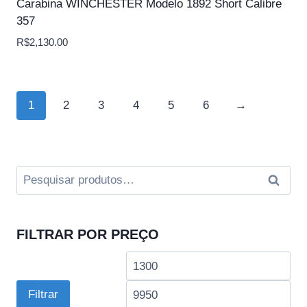
Carabina WINCHESTER Modelo 1892 Short Calibre
357
R$
2,130.00
1
2
3
4
5
6
→
Pesquisar
Pesqui
por:
FILTRAR POR PREÇO
Preço
Pre
mínimo
má
Filtrar