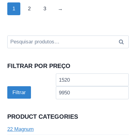
1
2
3
→
Pesquisar
Pesquis
por:
FILTRAR POR PREÇO
Preço
Pre
mínimo
má
Filtrar
PRODUCT CATEGORIES
22 Magnum