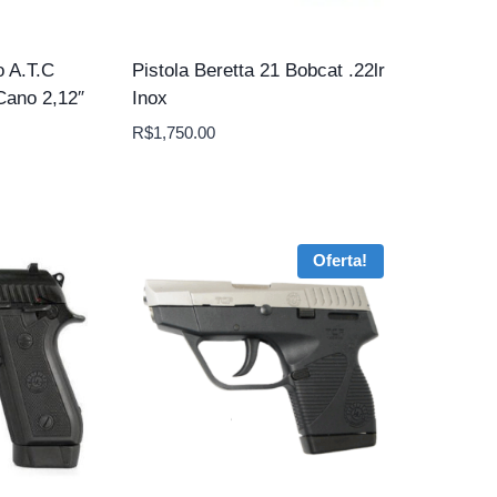
o A.T.C
Pistola Beretta 21 Bobcat .22lr
Cano 2,12″
Inox
R$
1,750.00
Oferta!