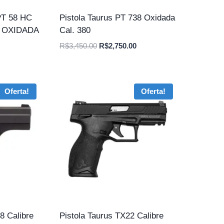
T 58 HC
Pistola Taurus PT 738 Oxidada
, OXIDADA
Cal. 380
O
O
R$
3,450.00
R$
2,750.00
preço
preço
original
atual
era:
é:
Oferta!
Oferta!
R$3,450.00.
R$2,750.00.
8 Calibre
Pistola Taurus TX22 Calibre