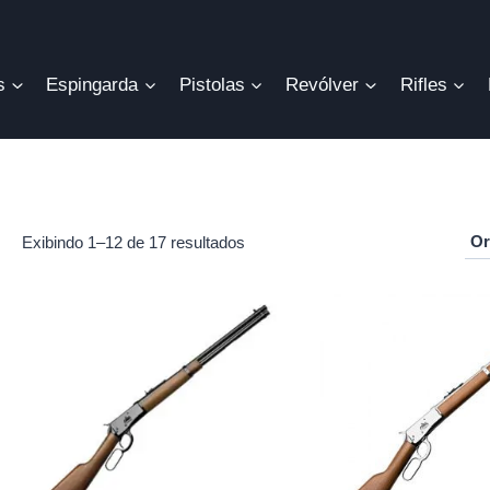
s
Espingarda
Pistolas
Revólver
Rifles
Exibindo 1–12 de 17 resultados
r
o
mo