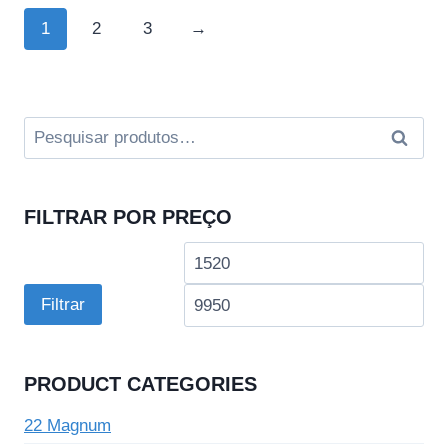
1
2
3
→
Pesquisar
Pesqui
por:
FILTRAR POR PREÇO
Preço
Pre
mínimo
má
Filtrar
PRODUCT CATEGORIES
22 Magnum