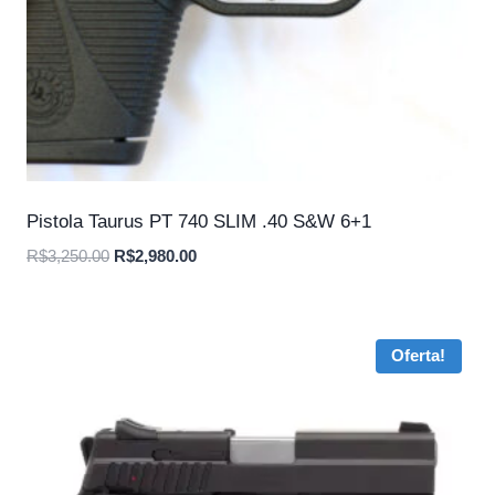
Pistola Taurus PT 740 SLIM .40 S&W 6+1
O
O
R$
3,250.00
R$
2,980.00
preço
preço
original
atual
era:
é:
Oferta!
R$3,250.00.
R$2,980.00.