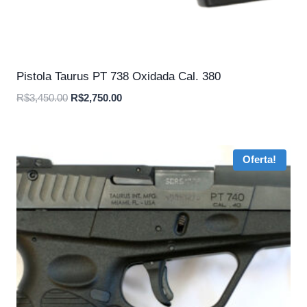
Pistola Taurus PT 738 Oxidada Cal. 380
O
O
R$
3,450.00
R$
2,750.00
preço
preço
original
atual
era:
é:
Oferta!
R$3,450.00.
R$2,750.00.