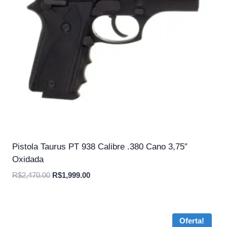
Pistola Taurus PT 938 Calibre .380 Cano 3,75″
Oxidada
O
O
R$
2,470.00
R$
1,999.00
preço
preço
original
atual
era:
é:
Oferta!
R$2,470.00.
R$1,999.00.