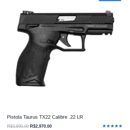
Pistola Taurus TX22 Calibre .22 LR
O
O
R$
3,890.00
R$
2,970.00