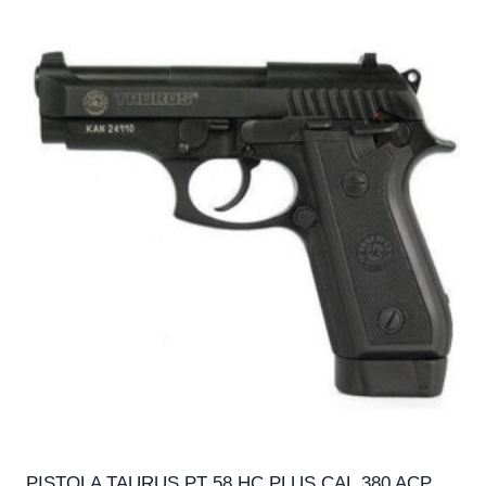
PISTOLA TAURUS PT 58 HC PLUS CAL.380 ACP,