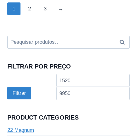
1
2
3
→
Pesquisar
Pesqui
por:
FILTRAR POR PREÇO
Preço
Pre
mínimo
má
Filtrar
PRODUCT CATEGORIES
22 Magnum