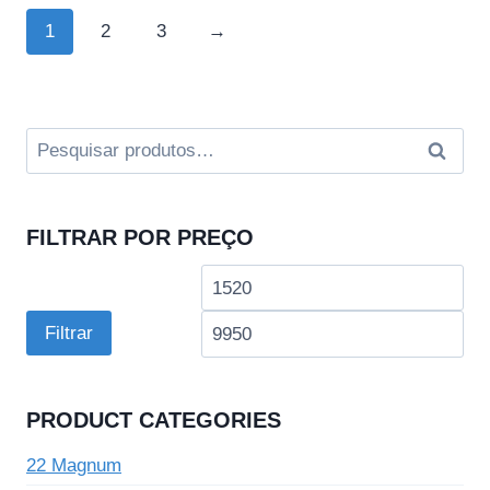
1
2
3
→
Pesquisar
Pesqui
por:
FILTRAR POR PREÇO
Preço
Pre
mínimo
má
Filtrar
PRODUCT CATEGORIES
22 Magnum