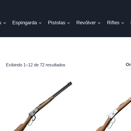
s
Espingarda
Pistolas
Revólver
Rifles
Exibindo 1–12 de 72 resultados
r
o
mo