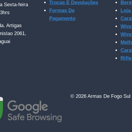
Trocas E Devoluções
Bere
a Sexta-feira
Formas De
Loja
23hrs
Pagamento
Cara
da. Artigas
Winc
nislao 2061,
Winc
aguai
Melh
Cara
Rifl
© 2026 Armas De Fogo Sul