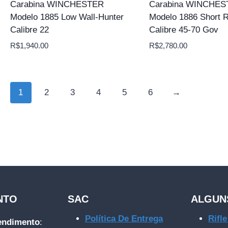
Carabina WINCHESTER
Carabina WINCHE
Modelo 1885 Low Wall-Hunter
Modelo 1886 Short R
Calibre 22
Calibre 45-70 Gov
R$
1,940.00
R$
2,780.00
1
2
3
4
5
6
→
NTO
SAC
ALGUN
Política De Entrega
Rifl
tendimento
: