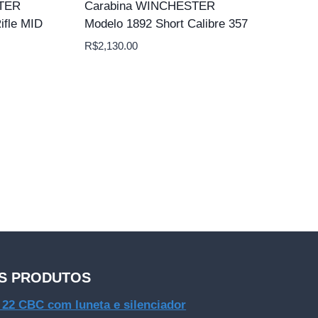
STER
Carabina WINCHESTER
ifle MID
Modelo 1892 Short Calibre 357
R$
2,130.00
S PRODUTOS
e 22 CBC com luneta e silenciador