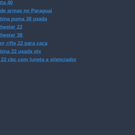
tta 40
 de armas no Paraguai
bina puma 38 usada
hester 22
hester 38
or rifle 22 para caça
bina 22 usada olx
e 22 cbc com luneta e silenciador