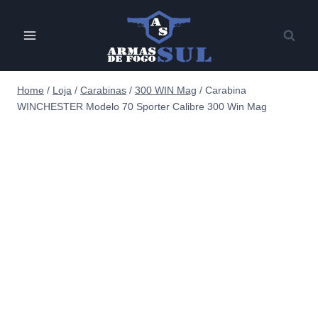
Pular
para
o
Conteúdo
Home
/
Loja
/
Carabinas
/
300 WIN Mag
/
Carabina
WINCHESTER Modelo 70 Sporter Calibre 300 Win Mag