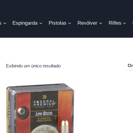
s
Espingarda
Pistolas
Revólver
Rifles
Exibindo um único resultado
r
o
mo