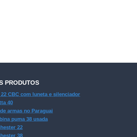
S PRODUTOS
e 22 CBC com luneta e silenciador
tta 40
 de armas no Paraguai
bina puma 38 usada
hester 22
hester 38