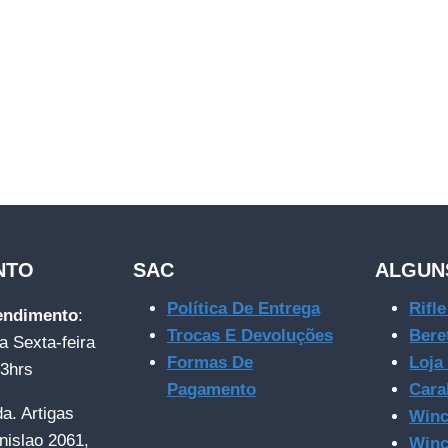
NTO
SAC
ALGUN
Política De Entrega
Rifl
tendimento
:
Trocas E Devoluções
Bere
a Sexta-feira
Formas De
Loja
23hrs
Pagamento
Cara
da. Artigas
Winc
nislao 2061,
Winc