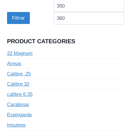
Preço
Pre
mínimo
má
Filtrar
PRODUCT CATEGORIES
22 Magnum
Armas
Calibre .25
Calibre 32
calibre 6.35
Carabinas
Espingarda
Insumos