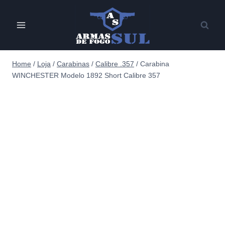
Pular
para
o
Conteúdo
Home
/
Loja
/
Carabinas
/
Calibre .357
/
Carabina
WINCHESTER Modelo 1892 Short Calibre 357