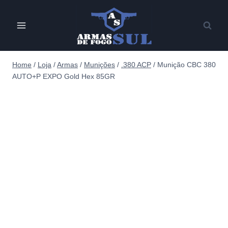
Pular
para
o
Conteúdo
Home
/
Loja
/
Armas
/
Munições
/
.380 ACP
/
Munição CBC 380
AUTO+P EXPO Gold Hex 85GR