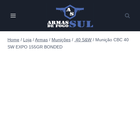
Pular
para
o
Conteúdo
Home
/
Loja
/
Armas
/
Munições
/
.40 S&W
/
Munição CBC 40
SW EXPO 155GR BONDED