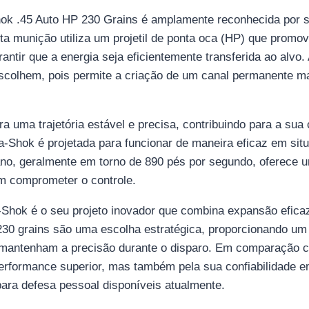
k .45 Auto HP 230 Grains é amplamente reconhecida por sua
ta munição utiliza um projetil de ponta oca (HP) que prom
rantir que a energia seja eficientemente transferida ao al
 escolhem, pois permite a criação de um canal permanente 
ra uma trajetória estável e precisa, contribuindo para a sua
Shok é projetada para funcionar de maneira eficaz em situ
cano, geralmente em torno de 890 pés por segundo, oferece 
em comprometer o controle.
-Shok é o seu projeto inovador que combina expansão efic
30 grains são uma escolha estratégica, proporcionando um eq
es mantenham a precisão durante o disparo. Em comparação 
formance superior, mas também pela sua confiabilidade em s
ra defesa pessoal disponíveis atualmente.