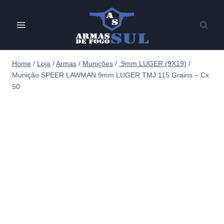
Pular
para
o
Conteúdo
Home
/
Loja
/
Armas
/
Munições
/
.9mm LUGER (9X19)
/
Munição SPEER LAWMAN 9mm LUGER TMJ 115 Grains – Cx
50