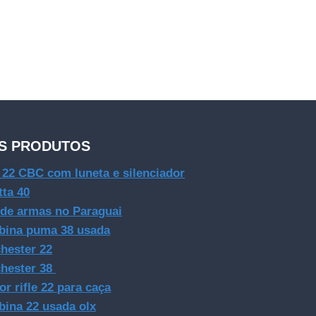
S PRODUTOS
e 22 CBC com luneta e silenciador
tta 40
 de armas no Paraguai
bina puma 38 usada
hester 22
hester 38
or rifle 22 para caça
bina 22 usada olx