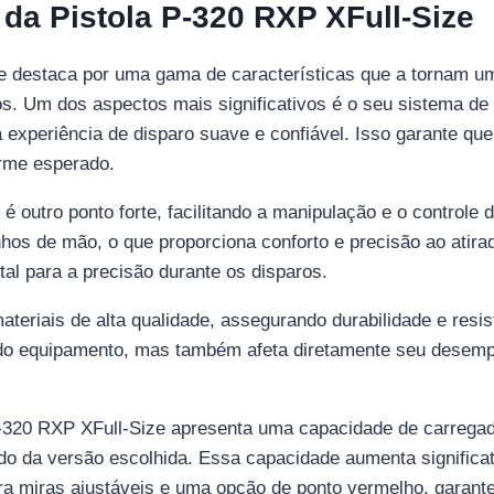
 da Pistola P-320 RXP XFull-Size
e destaca por uma gama de características que a tornam uma
os. Um dos aspectos mais significativos é o seu sistema d
experiência de disparo suave e confiável. Isso garante que,
rme esperado.
outro ponto forte, facilitando a manipulação e o controle 
hos de mão, o que proporciona conforto e precisão ao atirad
al para a precisão durante os disparos.
teriais de alta qualidade, assegurando durabilidade e resis
de do equipamento, mas também afeta diretamente seu desemp
 P-320 RXP XFull-Size apresenta uma capacidade de carrega
o da versão escolhida. Essa capacidade aumenta significat
ra miras ajustáveis e uma opção de ponto vermelho, garante