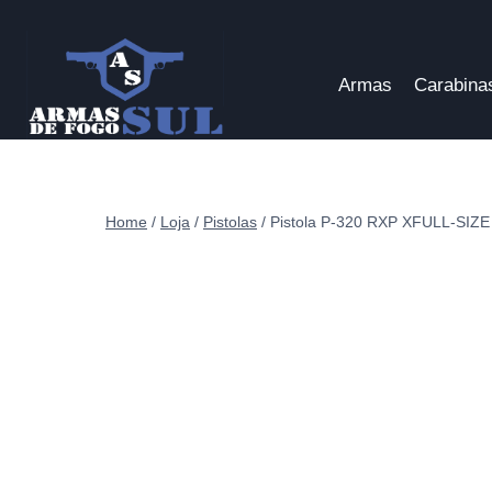
Pular
para
o
Armas
Carabina
Conteúdo
Home
/
Loja
/
Pistolas
/
Pistola P-320 RXP XFULL-SIZE