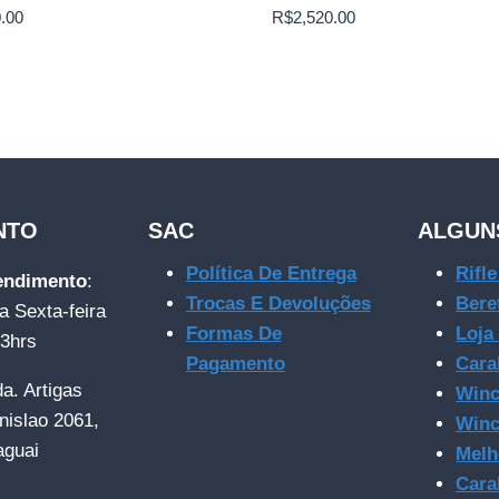
.00
R$
2,520.00
NTO
SAC
ALGUN
Política De Entrega
Rifl
tendimento
:
Trocas E Devoluções
Bere
a Sexta-feira
Formas De
Loja
23hrs
Pagamento
Cara
da. Artigas
Winc
nislao 2061,
Winc
aguai
Melh
Cara