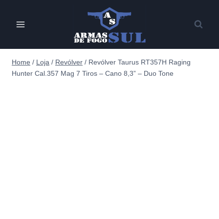
Pular
para
o
Conteúdo
Home
/
Loja
/
Revólver
/
Revólver Taurus RT357H Raging
Hunter Cal.357 Mag 7 Tiros – Cano 8,3” – Duo Tone