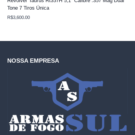
Revólver Taurus Rt357H 5,1″ Calibre .357 Mag Dual
Tone 7 Tiros Única
R$
3,600.00
NOSSA EMPRESA