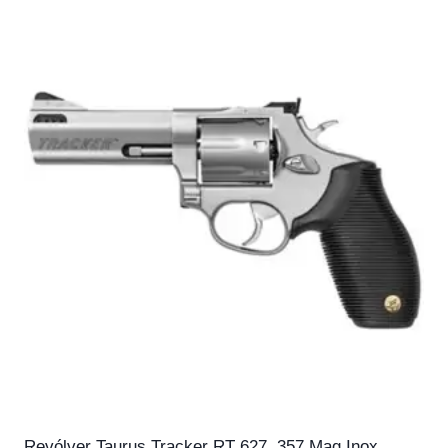
Revólver Taurus Tracker RT 627 .357 Mag Inox