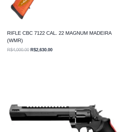
RIFLE CBC 7122 CAL. 22 MAGNUM MADEIRA
(WMR)
O
O
R$
4,000.00
R$
2,630.00
preço
preço
original
atual
era:
é:
R$4,000.00.
R$2,630.00.