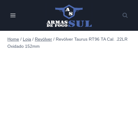
Pular
para
o
Conteúdo
Home
/
Loja
/
Revólver
/
Revólver Taurus RT96 TA Cal. .22LR
Oxidado 152mm