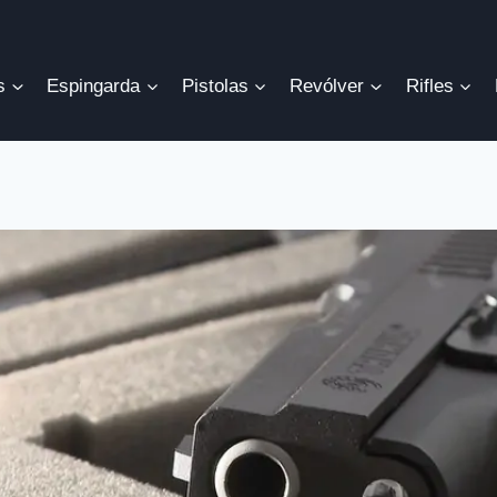
s
Espingarda
Pistolas
Revólver
Rifles