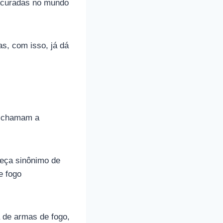
rocuradas no mundo
s, com isso, já dá
s chamam a
reça sinônimo de
e fogo
 de armas de fogo,