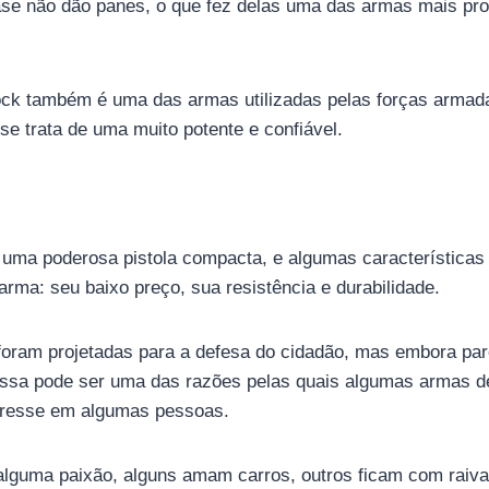
ase não dão panes, o que fez delas uma das armas mais p
ck também é uma das armas utilizadas pelas forças armada
se trata de uma muito potente e confiável.
ma poderosa pistola compacta, e algumas característica
arma: seu baixo preço, sua resistência e durabilidade.
foram projetadas para a defesa do cidadão, mas embora pa
 essa pode ser uma das razões pelas quais algumas armas d
eresse em algumas pessoas.
lguma paixão, alguns amam carros, outros ficam com raiva