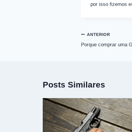
por isso fizemos e
Navegação
ANTERIOR
Porque comprar uma G
de
Post
Posts Similares