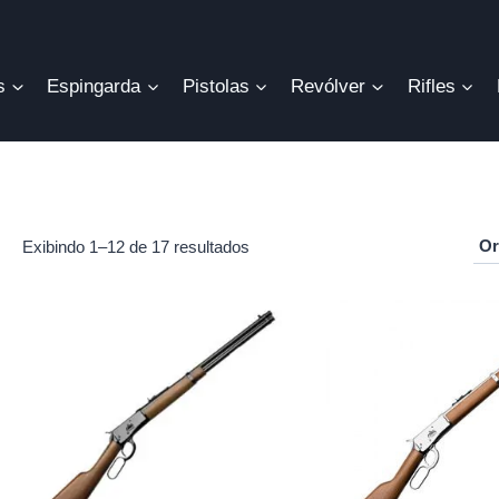
s
Espingarda
Pistolas
Revólver
Rifles
Exibindo 1–12 de 17 resultados
r
o
mo