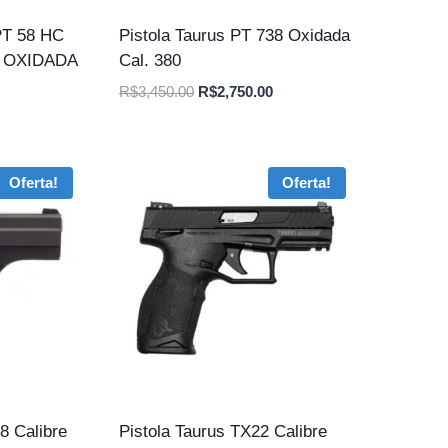
T 58 HC
Pistola Taurus PT 738 Oxidada
, OXIDADA
Cal. 380
O
O
R$
3,450.00
R$
2,750.00
preço
preço
original
atual
era:
é:
Oferta!
Oferta!
R$3,450.00.
R$2,750.00.
8 Calibre
Pistola Taurus TX22 Calibre