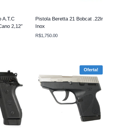
o A.T.C
Pistola Beretta 21 Bobcat .22lr
Cano 2,12″
Inox
R$
1,750.00
Oferta!